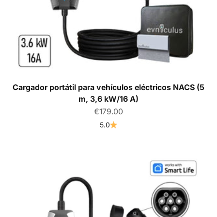
Cargador portátil para vehículos eléctricos NACS (5
m, 3,6 kW/16 A)
Precio de oferta
€179.00
5.0