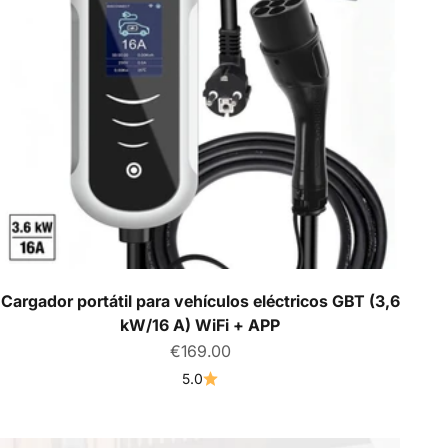
Cargador portátil para vehículos eléctricos GBT (3,6
kW/16 A) WiFi + APP
Precio de oferta
€169.00
5.0