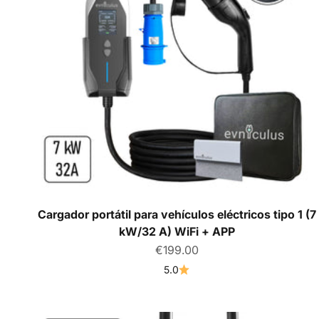
Cargador portátil para vehículos eléctricos tipo 1 (7
kW/32 A) WiFi + APP
Precio de oferta
€199.00
5.0