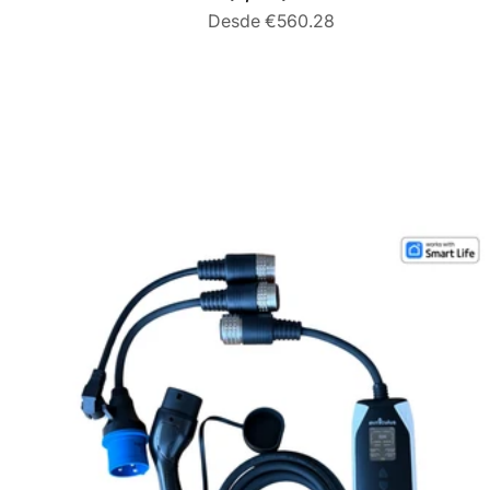
Precio de oferta
Desde
€560.28