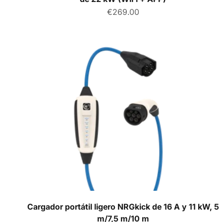
Precio de oferta
€269.00
Cargador portátil ligero NRGkick de 16 A y 11 kW, 5
m/7,5 m/10 m