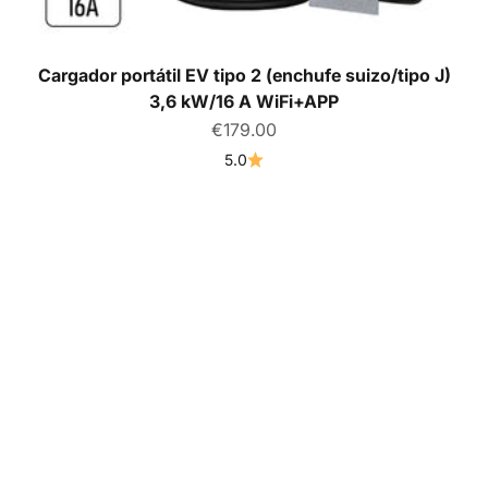
Cargador portátil EV tipo 2 (enchufe suizo/tipo J)
3,6 kW/16 A WiFi+APP
Precio de oferta
€179.00
5.0