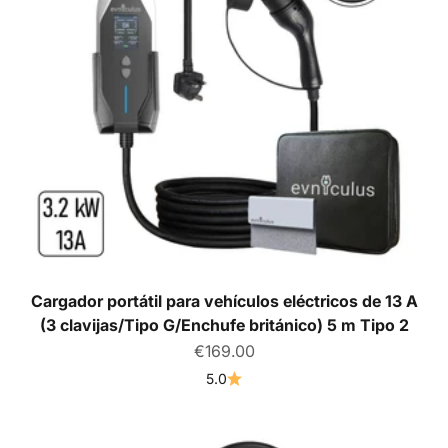
Cargador portátil para vehículos eléctricos de 13 A
(3 clavijas/Tipo G/Enchufe británico) 5 m Tipo 2
Precio de oferta
€169.00
5.0