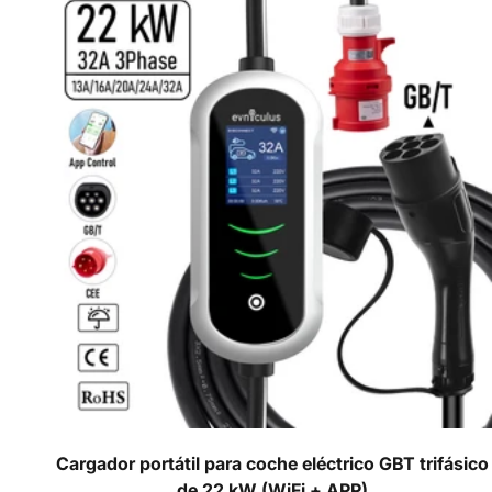
Cargador portátil para coche eléctrico GBT trifásico
de 22 kW (WiFi + APP)