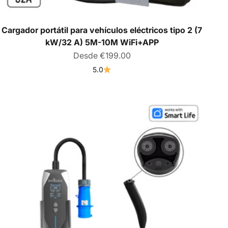
Cargador portátil para vehículos eléctricos tipo 2 (7
kW/32 A) 5M-10M WiFi+APP
Precio de oferta
Desde
€199.00
5.0