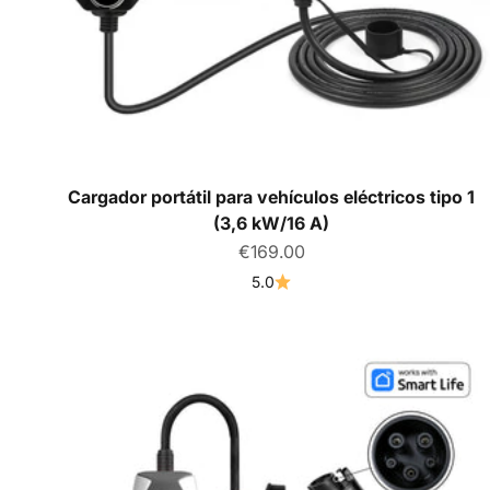
Cargador portátil para vehículos eléctricos tipo 1
(3,6 kW/16 A)
Precio de oferta
€169.00
5.0