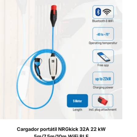
Cargador portátil NRGkick 32A 22 kW
5m/7,5m/10m WiFi BLE